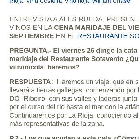
Rioja
,
Viña Costeira
,
vino rioja
,
William Chase
ENTREVISTA A ALES RUEDA, PRESENT
VINOS EN LA
CENA MARIDAJE DEL VIE
SEPTIEMBRE
EN EL
RESTAURANTE S
PREGUNTA.- El viernes 26 dirige la cata 
maridaje del Restaurante Sotavento ¿Q
vitivinícola
haremos?
RESPUESTA:
Haremos un viaje, que en su
llevará a tierras gallegas; comenzando por
DO -Ribeiro- con sus valles y laderas junto 
por el curso del rio hasta el mar con la atl
Continuaremos por La Rioja, conociendo a
más representativas de la zona.
P.
2.- Los que acudan a esta cata ¿Cómo 