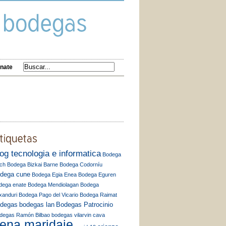
nate
log tecnologia e informatica
Bodega
ch
Bodega Bizkai Barne
Bodega Codorníu
dega cune
Bodega Egia Enea
Bodega Eguren
dega enate
Bodega Mendiolagan
Bodega
xanduri
Bodega Pago del Vicario
Bodega Raimat
degas
bodegas lan
Bodegas Patrocinio
degas Ramón Bilbao
bodegas vilarvin
cava
ena maridaje