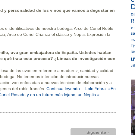
D
d y personalidad de los vinos que vamos a degustar en
Ri
R
em
s e identificativos de nuestra bodega. Arco de Curiel Roble
sa
cia, Arco de Curiel Crianza el clásico y Neptis Expresión la
mo
Ti
Ri
nillo, uva gran embajadora de España. Ustedes hablan
u
e qué trata este proceso? ¿Líneas de investigación con
vi
losa de las uvas en referente a madurez, sanidad y calidad
a bodega. No tenemos intención de introducir nuevas
igación van enfocadas a nuevas técnicas de elaboración y a
rígenes del roble francés.
Continua leyendo… Lolo Yebra: «En
Curiel Rosado y en un futuro más lejano, un Neptis «
Siguiente »