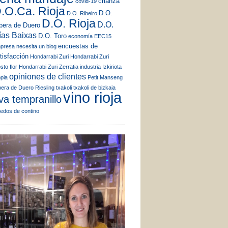
crianza
covid-19
.O.Ca. Rioja
D.O.
D.O. Ribeiro
D.O. Rioja
D.O.
bera de Duero
ías Baixas
D.O. Toro
economía
EEC15
encuestas de
presa necesita un blog
tisfacción
Hondarrabi Zuri
Hondarrabi Zuri
sto flor
Hondarrabi Zuri Zerratia
industria
Izkiriota
opiniones de clientes
ppia
Petit Manseng
bera de Duero
Riesling
txakoli
txakoli de bizkaia
vino rioja
va tempranillo
ñedos de contino