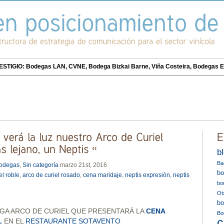
IGIO: Bodegas LAN, CVNE, Bodega Bizkai Barne, Viña Costeira, Bodegas E
b
Ba
bodegas
,
Sin categoría
marzo 21st, 2016
bo
el roble
,
arco de curiel rosado
,
cena maridaje
,
neptis expresión
,
neptis
bo
Ot
bo
GA ARCO DE CURIEL QUE PRESENTARÁ LA
CENA
Bo
c
L
EN EL
RESTAURANTE SOTAVENTO