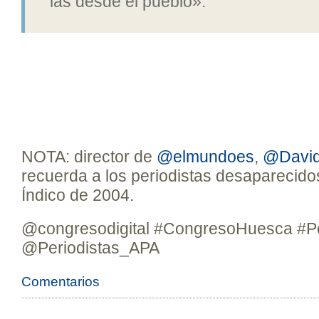
las desde el pueblo».
NOTA: director de
@elmundoes
,
@Davi
recuerda a los periodistas desaparecidos
Índico de 2004.
@congresodigital #CongresoHuesca #P
@Periodistas_APA
Comentarios