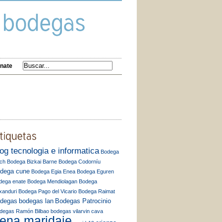
nate
log tecnologia e informatica
Bodega
ch
Bodega Bizkai Barne
Bodega Codorníu
dega cune
Bodega Egia Enea
Bodega Eguren
dega enate
Bodega Mendiolagan
Bodega
xanduri
Bodega Pago del Vicario
Bodega Raimat
degas
bodegas lan
Bodegas Patrocinio
degas Ramón Bilbao
bodegas vilarvin
cava
ena maridaje