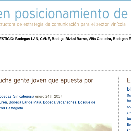
IGIO: Bodegas LAN, CVNE, Bodega Bizkai Barne, Viña Costeira, Bodegas E
b
Ba
bodegas
,
Sin categoría
enero 24th, 2017
bo
uren
,
Bodega Lar de Maía
,
Bodega Veganzones
,
Bosque de
bo
xer Bastegieta
Ot
bo
Bo
c