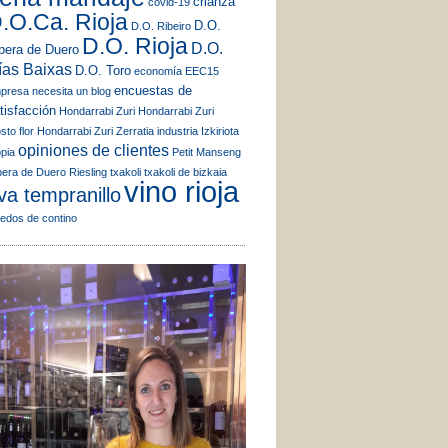
crianza
covid-19
.O.Ca. Rioja
D.O.
D.O. Ribeiro
D.O. Rioja
D.O.
bera de Duero
ías Baixas
D.O. Toro
economía
EEC15
encuestas de
presa necesita un blog
tisfacción
Hondarrabi Zuri
Hondarrabi Zuri
sto flor
Hondarrabi Zuri Zerratia
industria
Izkiriota
opiniones de clientes
ppia
Petit Manseng
bera de Duero
Riesling
txakoli
txakoli de bizkaia
vino rioja
va tempranillo
ñedos de contino