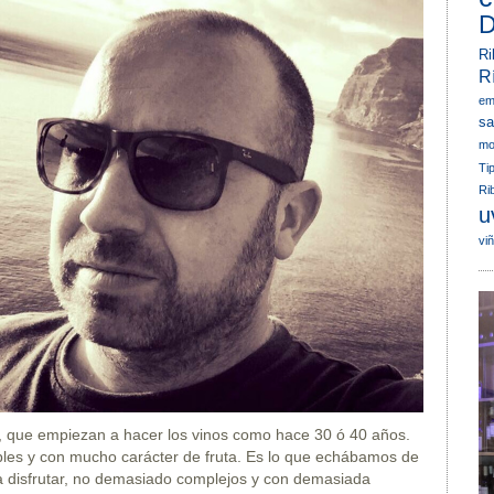
D
Ri
R
em
sa
mo
Ti
Ri
u
vi
os, que empiezan a hacer los vinos como hace 30 ó 40 años.
bles y con mucho carácter de fruta. Es lo que echábamos de
a disfrutar, no demasiado complejos y con demasiada